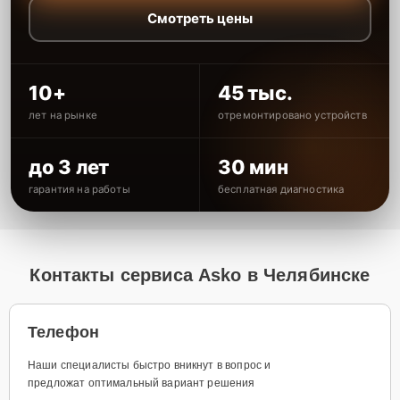
Смотреть цены
10+
45 тыс.
лет на рынке
отремонтировано устройств
до 3 лет
30 мин
гарантия на работы
бесплатная диагностика
Контакты сервиса Asko в Челябинске
Телефон
Наши специалисты быстро вникнут в вопрос и
предложат оптимальный вариант решения