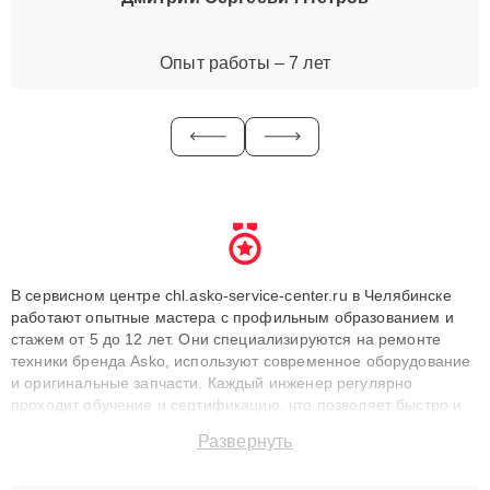
Опыт работы – 7 лет
В сервисном центре chl.asko-service-center.ru в Челябинске
работают опытные мастера с профильным образованием и
стажем от 5 до 12 лет. Они специализируются на ремонте
техники бренда Asko, используют современное оборудование
и оригинальные запчасти. Каждый инженер регулярно
проходит обучение и сертификацию, что позволяет быстро и
точноdiagnostikировать поломки и восстанавливать технику с
Развернуть
сохранением гарантии до 3 лет. Наши мастера решают
сложные случаи: от замены матриц и материнских плат до