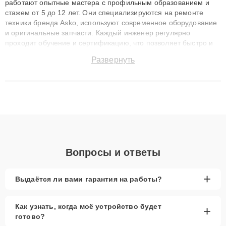
работают опытные мастера с профильным образованием и
стажем от 5 до 12 лет. Они специализируются на ремонте
техники бренда Asko, используют современное оборудование
и оригинальные запчасти. Каждый инженер регулярно
проходит обучение и сертификацию, что позволяет быстро и
точноdiagnostikировать поломки и восстанавливать технику с
Развернуть
сохранением гарантии до 3 лет. Наши мастера решают
сложные случаи: от замены матриц и материнских плат до
ремонта после залития и восстановления данных. Благодаря
высокой квалификации и ответственному подходу клиенты
получают быстрый, качественный ремонт и понятные
объяснения по результатам диагностики.
Вопросы и ответы
+
Выдаётся ли вами гарантия на работы?
Как узнать, когда моё устройство будет
+
готово?