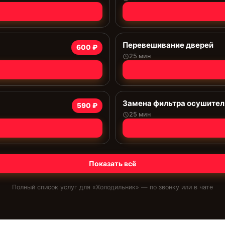
Перевешивание дверей
600 ₽
25 мин
Замена фильтра осушител
590 ₽
25 мин
Показать всё
Полный список услуг для «
Холодильник
» — по звонку или в чате