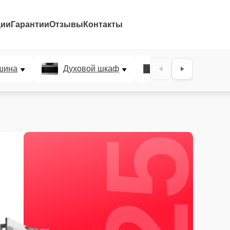
ции
Гарантии
Отзывы
Контакты
25%
шина
Духовой шкаф
Варочная панел