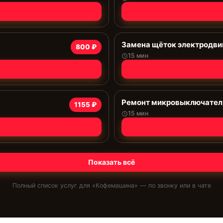
Замена щёток электродви
800 ₽
15 мин
Ремонт микровыключател
1155 ₽
15 мин
Показать всё
Полный список услуг для «
Кофемашина
» — по звонку или в чате