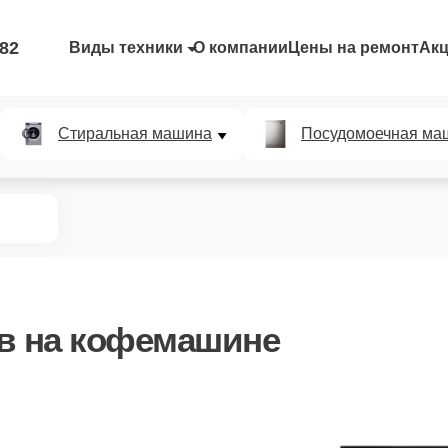
-82
Виды техники
О компании
Цены на ремонт
Ак
Стиральная машина
Посудомоечная ма
в
на кофемашине