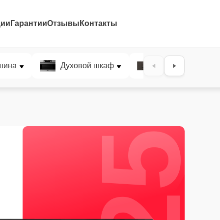
ции
Гарантии
Отзывы
Контакты
25%
шина
Духовой шкаф
Варочная панел