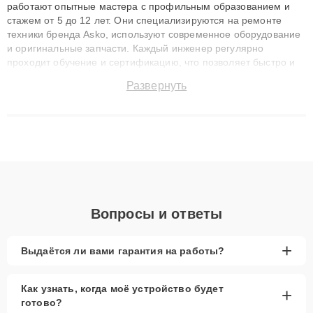
работают опытные мастера с профильным образованием и
стажем от 5 до 12 лет. Они специализируются на ремонте
техники бренда Asko, используют современное оборудование
и оригинальные запчасти. Каждый инженер регулярно
проходит обучение и сертификацию, что позволяет быстро и
точноdiagnostikировать поломки и восстанавливать технику с
Развернуть
сохранением гарантии до 3 лет. Наши мастера решают
сложные случаи: от замены матриц и материнских плат до
ремонта после залития и восстановления данных. Благодаря
высокой квалификации и ответственному подходу клиенты
получают быстрый, качественный ремонт и понятные
объяснения по результатам диагностики.
Вопросы и ответы
+
Выдаётся ли вами гарантия на работы?
Как узнать, когда моё устройство будет
+
готово?