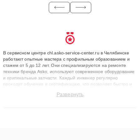
В сервисном центре chl.asko-service-center.ru в Челябинске
работают опытные мастера с профильным образованием и
стажем от 5 до 12 лет. Они специализируются на ремонте
техники бренда Asko, используют современное оборудование
и оригинальные запчасти. Каждый инженер регулярно
проходит обучение и сертификацию, что позволяет быстро и
точноdiagnostikировать поломки и восстанавливать технику с
Развернуть
сохранением гарантии до 3 лет. Наши мастера решают
сложные случаи: от замены матриц и материнских плат до
ремонта после залития и восстановления данных. Благодаря
высокой квалификации и ответственному подходу клиенты
получают быстрый, качественный ремонт и понятные
объяснения по результатам диагностики.