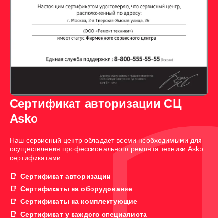
Сертификат авторизации СЦ
Asko
Наш сервисный центр обладает всеми необходимыми для
осуществления профессионального ремонта техники Asko
сертификатами:
Сертификат авторизации
Сертификаты на оборудование
Сертификаты на комплектующие
Сертификат у каждого специалиста