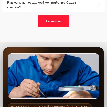
Как узнать, когда моё устройство будет
+
рассмотреть вариант с использованием
готово?
качественного аналога брендовой детали.
Так или иначе, при ремонте будут использованы исключительно
Показать
высококачественные запчасти, будь это 100% оригинал, или
надежные аналоги проверенных и зарекомендовавших себя
производителей.
Этапы ремонта
Для оперативного ремонта вашей техники нужно:
Позвонить по телефону горячей линии или
запросить обратный звонок через Форму заявки
для быстрого уточнения деталей.
Привезти устройство в ближайший центр или
передать аппарат курьеру службы доставки,
дождаться результатов диагностики и принять
решение.
Дождаться оповещения о готовности и забрать
устройство самостоятельно или воспользоваться
курьерской доставкой.
СПЕЦИАЛИЗИРОВАННЫЙ СЕРВИСНЫЙ ЦЕНТР ASKO