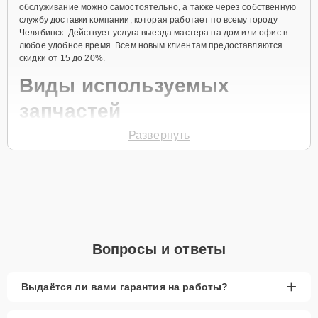
обслуживание можно самостоятельно, а также через собственную
службу доставки компании, которая работает по всему городу
Челябинск. Действует услуга выезда мастера на дом или офис в
любое удобное время. Всем новым клиентам предоставляются
скидки от 15 до 20%.
Виды используемых
запчастей
Развернуть
Для ремонта посудомоечной машины модели D 5556 XL
предлагаются как оригинальные комплектующие бренда Asko, так
и качественные аналоги фирменных деталей. Выбор варианта
запчастей или качества аналогичных комплектующих всегда
остается за клиентом.
Как определиться с выбором запчастей:
Если устройство свежей модели и есть планы на
Вопросы и ответы
активное использование устройства дольше
года, рекомендуется выбор оригинальных
запчастей.
+
Выдаётся ли вами гарантия на работы?
При наличии планов в скором времени заменить
устройство на более современное, лучше