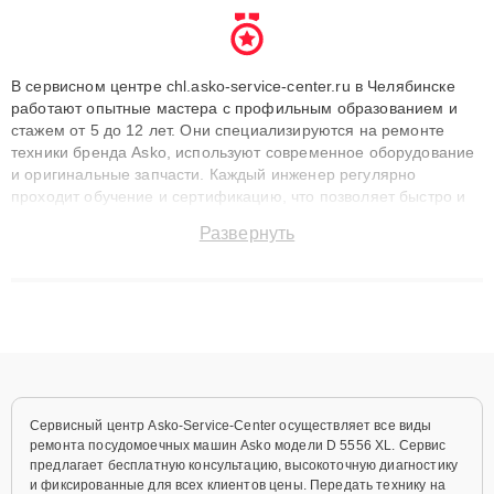
В сервисном центре chl.asko-service-center.ru в Челябинске
работают опытные мастера с профильным образованием и
стажем от 5 до 12 лет. Они специализируются на ремонте
техники бренда Asko, используют современное оборудование
и оригинальные запчасти. Каждый инженер регулярно
проходит обучение и сертификацию, что позволяет быстро и
точноdiagnostikировать поломки и восстанавливать технику с
Развернуть
сохранением гарантии до 3 лет. Наши мастера решают
сложные случаи: от замены матриц и материнских плат до
ремонта после залития и восстановления данных. Благодаря
высокой квалификации и ответственному подходу клиенты
получают быстрый, качественный ремонт и понятные
объяснения по результатам диагностики.
Сервисный центр Asko-Service-Center осуществляет все виды
ремонта посудомоечных машин Asko модели D 5556 XL. Сервис
предлагает бесплатную консультацию, высокоточную диагностику
и фиксированные для всех клиентов цены. Передать технику на