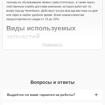
технику на обслуживание можно самостоятельно, а также через
собственную службу доставки компании, которая работает по
всему городу Челябинск. Действует услуга выезда мастера на дом
или офис в любое удобное время. Всем новым клиентам
предоставляются скидки от 15 до 20%.
Виды используемых
запчастей
Развернуть
Для ремонта посудомоечной машины модели D 5893 XXL FI
предлагаются как оригинальные комплектующие бренда Asko, так
и качественные аналоги фирменных деталей. Выбор варианта
запчастей или качества аналогичных комплектующих всегда
остается за клиентом.
Как определиться с выбором запчастей:
Если устройство свежей модели и есть планы на
Вопросы и ответы
активное использование устройства дольше
года, рекомендуется выбор оригинальных
запчастей.
+
Выдаётся ли вами гарантия на работы?
При наличии планов в скором времени заменить
устройство на более современное, лучше