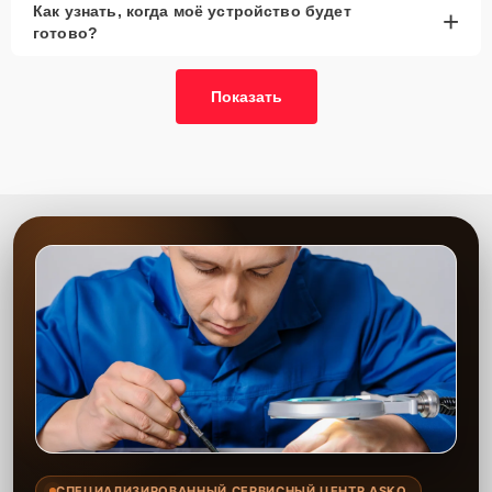
Как узнать, когда моё устройство будет
+
рассмотреть вариант с использованием
готово?
качественного аналога брендовой детали.
Так или иначе, при ремонте будут использованы исключительно
Показать
высококачественные запчасти, будь это 100% оригинал, или
надежные аналоги проверенных и зарекомендовавших себя
производителей.
Этапы ремонта
Для оперативного ремонта вашей техники нужно:
Позвонить по телефону горячей линии или
запросить обратный звонок через Форму заявки
для быстрого уточнения деталей.
Привезти устройство в ближайший центр или
передать аппарат курьеру службы доставки,
дождаться результатов диагностики и принять
решение.
Дождаться оповещения о готовности и забрать
устройство самостоятельно или воспользоваться
курьерской доставкой.
СПЕЦИАЛИЗИРОВАННЫЙ СЕРВИСНЫЙ ЦЕНТР ASKO