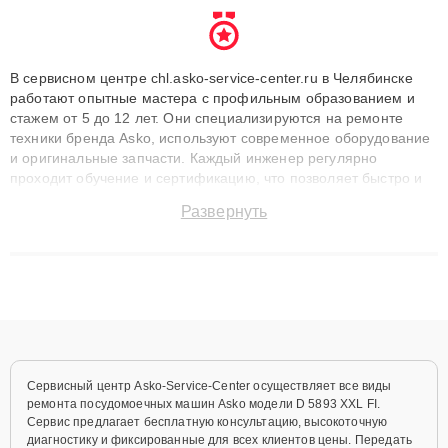
В сервисном центре chl.asko-service-center.ru в Челябинске
работают опытные мастера с профильным образованием и
стажем от 5 до 12 лет. Они специализируются на ремонте
техники бренда Asko, используют современное оборудование
и оригинальные запчасти. Каждый инженер регулярно
проходит обучение и сертификацию, что позволяет быстро и
точноdiagnostikировать поломки и восстанавливать технику с
Развернуть
сохранением гарантии до 3 лет. Наши мастера решают
сложные случаи: от замены матриц и материнских плат до
ремонта после залития и восстановления данных. Благодаря
высокой квалификации и ответственному подходу клиенты
получают быстрый, качественный ремонт и понятные
объяснения по результатам диагностики.
Сервисный центр Asko-Service-Center осуществляет все виды
ремонта посудомоечных машин Asko модели D 5893 XXL FI.
Сервис предлагает бесплатную консультацию, высокоточную
диагностику и фиксированные для всех клиентов цены. Передать