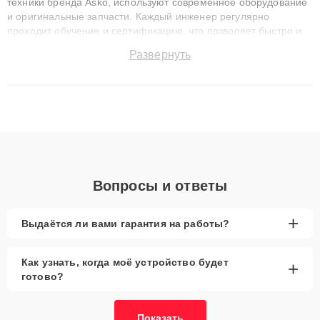
техники бренда Asko, используют современное оборудование
и оригинальные запчасти. Каждый инженер регулярно
проходит обучение и сертификацию, что позволяет быстро и
точноdiagnostikировать поломки и восстанавливать технику с
Развернуть
сохранением гарантии до 3 лет. Наши мастера решают
сложные случаи: от замены матриц и материнских плат до
ремонта после залития и восстановления данных. Благодаря
высокой квалификации и ответственному подходу клиенты
получают быстрый, качественный ремонт и понятные
объяснения по результатам диагностики.
Вопросы и ответы
+
Выдаётся ли вами гарантия на работы?
Как узнать, когда моё устройство будет
+
готово?
Показать