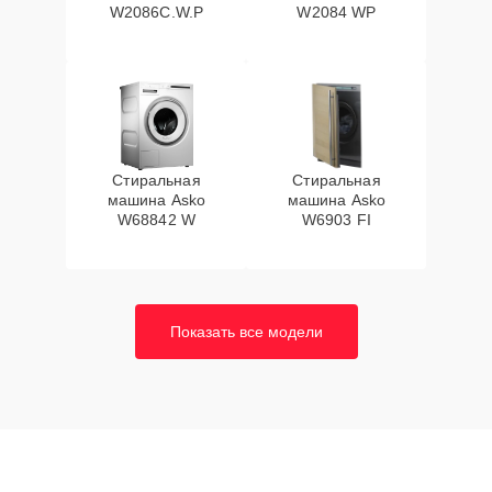
W2086C.W.P
W2084 WP
Стиральная
Стиральная
машина Asko
машина Asko
W68842 W
W6903 FI
Показать все модели