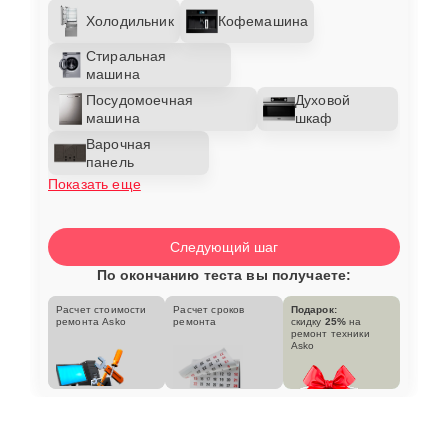
Холодильник
Кофемашина
Стиральная
машина
Посудомоечная
Духовой
машина
шкаф
Варочная
панель
Показать еще
Следующий шаг
По окончанию теста вы получаете:
Расчет стоимости
Расчет сроков
Подарок:
ремонта Asko
ремонта
скидку
25%
на
ремонт техники
Asko