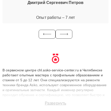
Дмитрий Сергеевич Петров
Опыт работы – 7 лет
В сервисном центре chl.asko-service-center.ru в Челябинске
работают опытные мастера с профильным образованием и
стажем от 5 до 12 лет. Они специализируются на ремонте
техники бренда Asko, используют современное оборудование
и оригинальные запчасти. Каждый инженер регулярно
проходит обучение и сертификацию, что позволяет быстро и
точноdiagnostikировать поломки и восстанавливать технику с
Развернуть
сохранением гарантии до 3 лет. Наши мастера решают
сложные случаи: от замены матриц и материнских плат до