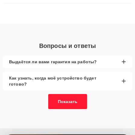
ремонта после залития и восстановления данных. Благодаря
высокой квалификации и ответственному подходу клиенты
получают быстрый, качественный ремонт и понятные
объяснения по результатам диагностики.
Вопросы и ответы
+
Выдаётся ли вами гарантия на работы?
Как узнать, когда моё устройство будет
+
готово?
Показать