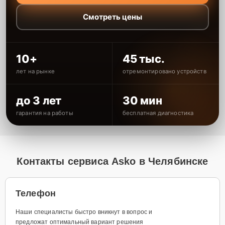
Смотреть цены
10+
45 тыс.
лет на рынке
отремонтировано устройств
до 3 лет
30 мин
гарантия на работы
бесплатная диагностика
Контакты сервиса Asko в Челябинске
Телефон
Наши специалисты быстро вникнут в вопрос и
предложат оптимальный вариант решения