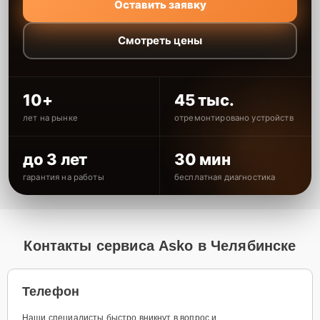
Оставить заявку
Смотреть цены
10+
45 тыс.
лет на рынке
отремонтировано устройств
до 3 лет
30 мин
гарантия на работы
бесплатная диагностика
Контакты сервиса Asko в Челябинске
Телефон
Наши специалисты быстро вникнут в вопрос и