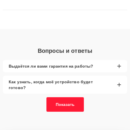
сложные случаи: от замены матриц и материнских плат до
ремонта после залития и восстановления данных. Благодаря
высокой квалификации и ответственному подходу клиенты
получают быстрый, качественный ремонт и понятные
объяснения по результатам диагностики.
Вопросы и ответы
+
Выдаётся ли вами гарантия на работы?
Как узнать, когда моё устройство будет
+
готово?
Показать