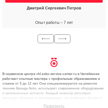
Дмитрий Сергеевич Петров
Опыт работы – 7 лет
В сервисном центре chl.asko-service-center.ru в Челябинске
работают опытные мастера с профильным образованием и
стажем от 5 до 12 лет. Они специализируются на ремонте
техники бренда Asko, используют современное оборудование
и оригинальные запчасти. Каждый инженер регулярно
проходит обучение и сертификацию, что позволяет быстро и
точноdiagnostikировать поломки и восстанавливать технику с
Развернуть
сохранением гарантии до 3 лет. Наши мастера решают