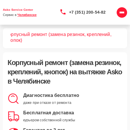
Asko Service Center
+7 (351) 200-54-82
Сервис в 
Челябинске
Корпусный ремонт (замена резинок, креплений,
жек
кнопок)
Корпусный ремонт (замена резинок,
креплений, кнопок)
на вытяжке Asko
в Челябинске
Диагностика бесплатно
даже при отказе от ремонта
Бесплатная доставка
курьером собственной службы